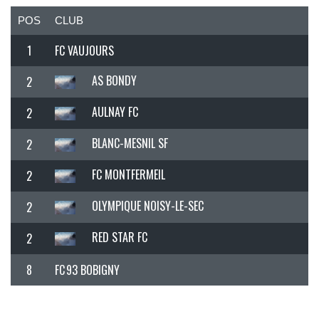
POS
CLUB
1
FC VAUJOURS
AS BONDY
2
AULNAY FC
2
BLANC-MESNIL SF
2
FC MONTFERMEIL
2
OLYMPIQUE NOISY-LE-SEC
2
RED STAR FC
2
8
FC 93 BOBIGNY