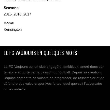
Seasons
2015, 2016, 2017
Home
Kensington
LE FC VAUJOURS EN QUELQUES MOTS
Le FC Vaujours est un club engagé et ambitieux, ancré dans son
territoire et porté par la passion du football. Depuis sa création,
l’équipe démontre sa volonté de progresser, de rassembler et de
défendre des valeurs sportives fortes, quel que soit l’adversaire
ou le contexte