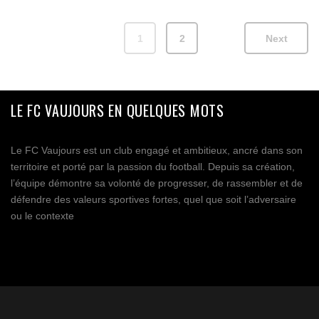
1
2
Next
LE FC VAUJOURS EN QUELQUES MOTS
Le FC Vaujours est un club engagé et ambitieux, ancré dans son
territoire et porté par la passion du football. Depuis sa création,
l’équipe démontre sa volonté de progresser, de rassembler et de
défendre des valeurs sportives fortes, quel que soit l’adversaire
ou le contexte