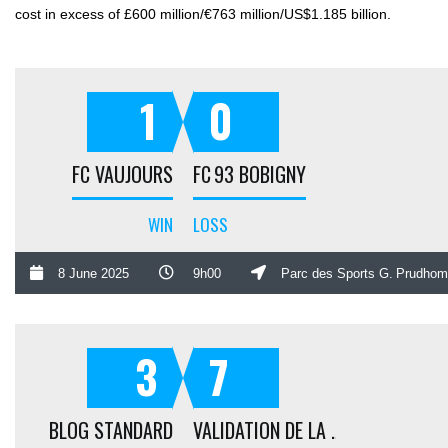
cost in excess of £600 million/€763 million/US$1.185 billion.
1
0
FC VAUJOURS
FC 93 BOBIGNY
WIN
LOSS
8 June 2025
9h00
Parc des Sports G. Prudho
3
7
BLOG STANDARD
VALIDATION DE LA COMMANDE