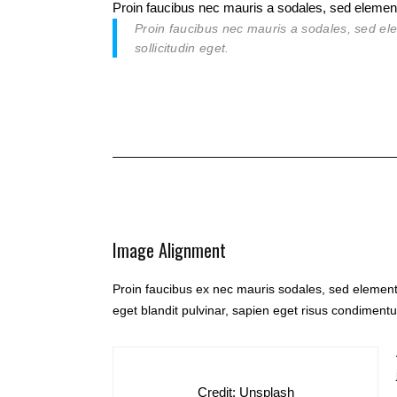
Proin faucibus nec mauris a sodales, sed element
Proin faucibus nec mauris a sodales, sed el
sollicitudin eget.
Image Alignment
Proin faucibus ex nec mauris sodales, sed elementu
eget blandit pulvinar, sapien eget risus condimentu
Credit: Unsplash