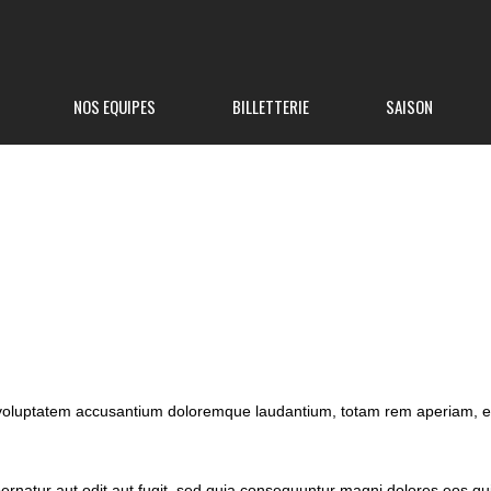
NOS EQUIPES
BILLETTERIE
SAISON
t voluptatem accusantium doloremque laudantium, totam rem aperiam, eaq
rnatur aut odit aut fugit, sed quia consequuntur magni dolores eos qui