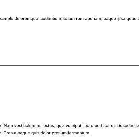
xt example doloremque laudantium, totam rem aperiam, eaque ipsa quae a
in. Nam vestibulum mi lectus, quis volutpat libero porttitor ut. Suspend
ue. Cras a neque quis dolor pretium fermentum.