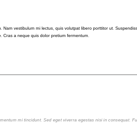
in. Nam vestibulum mi lectus, quis volutpat libero porttitor ut. Suspend
ue. Cras a neque quis dolor pretium fermentum.
ementum mi tincidunt. Sed eget viverra egestas nisi in consequat.