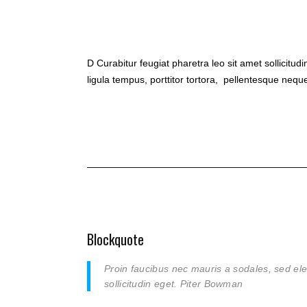
D
Curabitur feugiat pharetra leo sit amet sollicitud
ligula tempus, porttitor tortora, pellentesque neq
Blockquote
Proin faucibus nec mauris a sodales, sed el
sollicitudin eget.
Piter Bowman