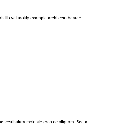
b illo vei
tooltip example
architecto beatae
isse vestibulum molestie eros ac aliquam. Sed at