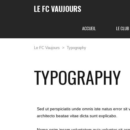
LE FC VAUJOURS
ACCUEIL
LE CLUB
Le FC Vaujours
>
Typography
TYPOGRAPHY
Sed ut perspiciatis unde omnis iste natus error si
architecto beatae vitae dicta sunt explicabo.
Nemo enim ipsam voluptatem quia voluptas sit aspe