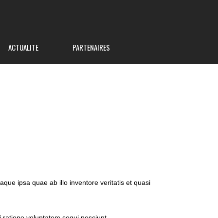
ACTUALITE
PARTENAIRES
ue ipsa quae ab illo inventore veritatis et quasi
 ratione voluptatem sequi nesciunt.