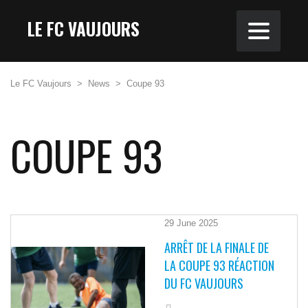
LE FC VAUJOURS
Le FC Vaujours
>
News
>
Coupe 93
COUPE 93
29 June 2025
ARRÊT DE LA FINALE DE
LA COUPE 93 RÉACTION
DU FC VAUJOURS