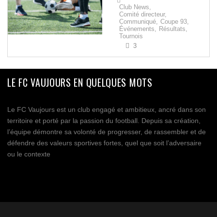
Club News,
Comité directeur,
Communiqué,
Coupe 93,
Événements,
Résultats,
Tournois
3
LE FC VAUJOURS EN QUELQUES MOTS
Le FC Vaujours est un club engagé et ambitieux, ancré dans son
territoire et porté par la passion du football. Depuis sa création,
l’équipe démontre sa volonté de progresser, de rassembler et de
défendre des valeurs sportives fortes, quel que soit l’adversaire
ou le contexte