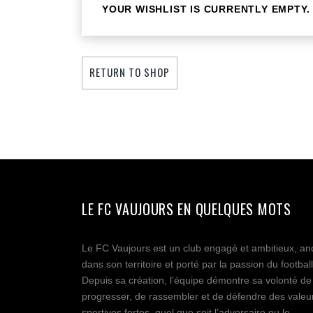
YOUR WISHLIST IS CURRENTLY EMPTY.
RETURN TO SHOP
LE FC VAUJOURS EN QUELQUES MOTS
Le FC Vaujours est un club engagé et ambitieux, an
dans son territoire et porté par la passion du football
Depuis sa création, l’équipe démontre sa volonté de
progresser, de rassembler et de défendre des valeu
sportives fortes, quel que soit l’adversaire ou le