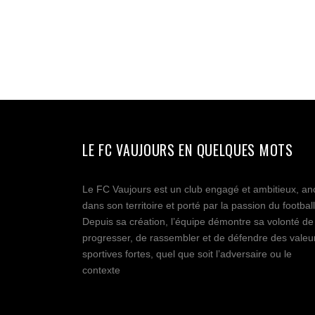
LE FC VAUJOURS EN QUELQUES MOTS
Le FC Vaujours est un club engagé et ambitieux, an
dans son territoire et porté par la passion du football
Depuis sa création, l’équipe démontre sa volonté de
progresser, de rassembler et de défendre des valeu
sportives fortes, quel que soit l’adversaire ou le
contexte