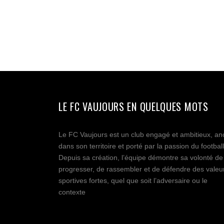
LE FC VAUJOURS EN QUELQUES MOTS
Le FC Vaujours est un club engagé et ambitieux, an
dans son territoire et porté par la passion du football
Depuis sa création, l’équipe démontre sa volonté de
progresser, de rassembler et de défendre des valeu
sportives fortes, quel que soit l’adversaire ou le
contexte