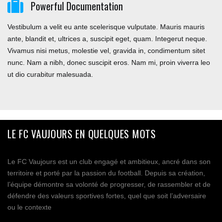
Powerful Documentation
Vestibulum a velit eu ante scelerisque vulputate. Mauris mauris
ante, blandit et, ultrices a, suscipit eget, quam. Integerut neque.
Vivamus nisi metus, molestie vel, gravida in, condimentum sitet
nunc. Nam a nibh, donec suscipit eros. Nam mi, proin viverra leo
ut dio curabitur malesuada.
LE FC VAUJOURS EN QUELQUES MOTS
Le FC Vaujours est un club engagé et ambitieux, ancré dans son
territoire et porté par la passion du football. Depuis sa création,
l’équipe démontre sa volonté de progresser, de rassembler et de
défendre des valeurs sportives fortes, quel que soit l’adversaire
ou le contexte