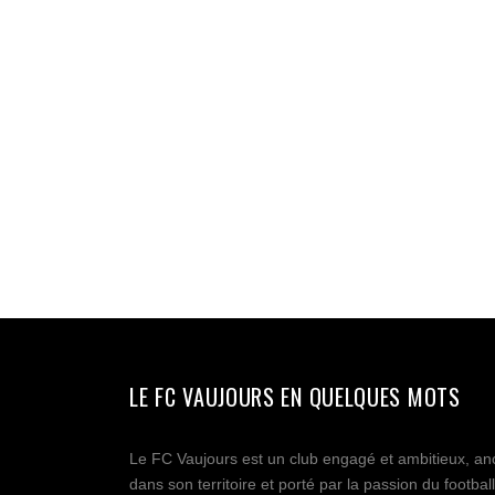
LE FC VAUJOURS EN QUELQUES MOTS
Le FC Vaujours est un club engagé et ambitieux, an
dans son territoire et porté par la passion du football